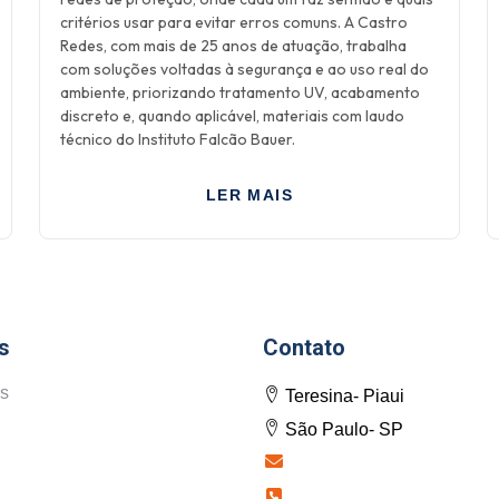
critérios usar para evitar erros comuns. A Castro
Redes, com mais de 25 anos de atuação, trabalha
com soluções voltadas à segurança e ao uso real do
ambiente, priorizando tratamento UV, acabamento
discreto e, quando aplicável, materiais com laudo
técnico do Instituto Falcão Bauer.
LER MAIS
s
Contato
s
Teresina- Piaui
São Paulo- SP
contato@castroredes.co
Filial Belo Horizonte (3