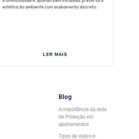
e luminosidade e, quando bem instalada, preserva a
estética do ambiente com acabamento discreto.
LER MAIS
Blog
A importância da rede
de Proteção em
apartamentos
m.br
Tipos de redes e
1) 99207-8430